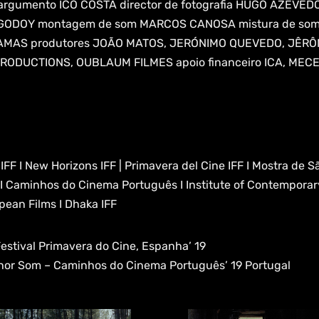
rgumento ICO COSTA director de fotografia HUGO AZEVED
GODOY montagem de som MARCOS CANOSA mistura de so
TA LAMAS produtores JOÃO MATOS, JERÓNIMO QUEVEDO, JÊ
PRODUCTIONS, OUBLAUM FILMES apoio financeiro ICA, ME
a IFF I New Horizons IFF | Primavera del Cine IFF I Mostra de 
 I Caminhos do Cinema Português I Institute of Contemporary
pean Films I Dhaka IFF
stival Primavera do Cine, Espanha’ 19
hor Som – Caminhos do Cinema Português’ 19 Portugal