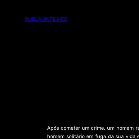
Skip
to
OUBLAUM FILMES
content
Após cometer um crime, um homem ref
homem solitário em fuga da sua vida 