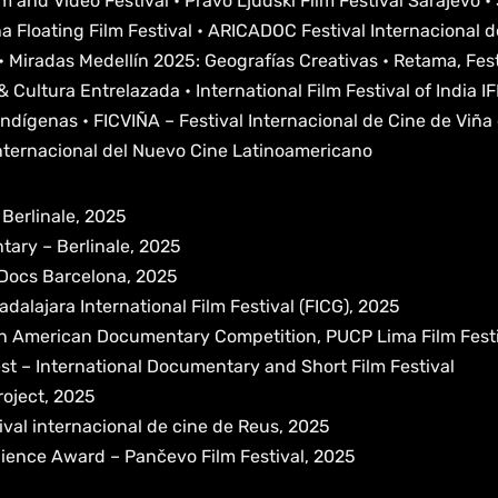
m and Video Festival • Pravo Ljudski Film Festival Sarajevo •
 Floating Film Festival • ARICADOC Festival Internacional d
• Miradas Medellín 2025: Geografías Creativas • Retama, Fes
 Cultura Entrelazada • International Film Festival of India I
ndígenas • FICVIÑA – Festival Internacional de Cine de Viña 
Internacional del Nuevo Cine Latinoamericano
 Berlinale, 2025
ary – Berlinale, 2025
– Docs Barcelona, 2025
alajara International Film Festival (FICG), 2025
in American Documentary Competition, PUCP Lima Film Festi
st – International Documentary and Short Film Festival
roject, 2025
val internacional de cine de Reus, 2025
ience Award – Pančevo Film Festival, 2025