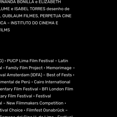
ERNANDA BONILLA e ELIZABETH
LUME e ISABEL TORRES desenho de
MS, OUBLAUM FILMES, PERPETUA CINE
ICA – INSTITUTO DO CINEMA E
FILMS
G) • PUCP Lima Film Festival – Latin
 • Family Film Project • Memorimage –
ival Amsterdam (IDFA) – Best of Fests •
imental de Perú • Cairo International
ntary Film Festival • BFI London Film
ry Film Festival • Festival
val – New Filmmakers Competition •
tival Choice • Filmfest Osnabrück –