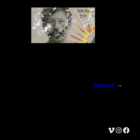
Balane 3
→
Vimeo
Instagram
Facebook