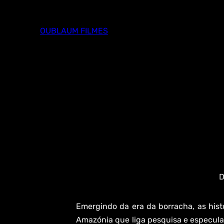
Skip
to
OUBLAUM FILMES
content
D
Emergindo da era da borracha, as hist
Amazónia que liga pesquisa e especulaç