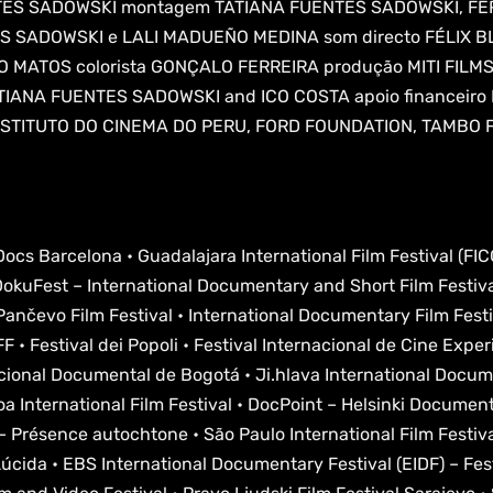
ENTES SADOWSKI montagem TATIANA FUENTES SADOWSKI, F
 SADOWSKI e LALI MADUEÑO MEDINA som directo FÉLIX B
GO MATOS colorista GONÇALO FERREIRA produção MITI FIL
IANA FUENTES SADOWSKI and ICO COSTA apoio financeiro 
NSTITUTO DO CINEMA DO PERU, FORD FOUNDATION, TAMBO 
 Docs Barcelona • Guadalajara International Film Festival (FIC
kuFest – International Documentary and Short Film Festival
 Pančevo Film Festival • International Documentary Film Fest
F • Festival dei Popoli • Festival Internacional de Cine Exper
cional Documental de Bogotá • Ji.hlava International Docume
oa International Film Festival • DocPoint – Helsinki Documenta
 – Présence autochtone • São Paulo International Film Festi
úcida • EBS International Documentary Festival (EIDF) – Fes