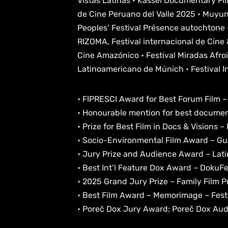
Vistas Latinas • Kassel Documentary Fil
de Cine Peruano del Valle 2025 • Muyuna
Peoples’ Festival Présence autochtone 
RIZOMA, Festival internacional de Cine &
Cine Amazónico • Festival Miradas Afroi
Latinoamericano de Múnich • Festival 
• FIPRESCI Award for Best Forum Film –
• Honourable mention for best document
• Prize for Best Film in Docs & Visions 
• Socio-Environmental Film Award – Guad
• Jury Prize and Audience Award – Lat
• Best Int’l Feature Dox Award – DokuFe
• 2025 Grand Jury Prize – Family Film P
• Best Film Award – Memorimage – Festi
• Poreč Dox Jury Award; Poreč Dox Aud