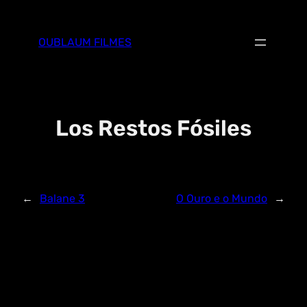
Skip
to
OUBLAUM FILMES
content
Los Restos Fósiles
←
Balane 3
O Ouro e o Mundo
→